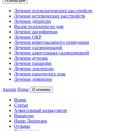
Психиатрия
Лечение психологических расстройств
Лечение истерических расстройств
Лечение депресии
Вызов психиатра на дом
Лечение шизофрении
Лечение ОКР
Лечение компульсивного переедания
Лечение галлюцинаций
Лечение алкогольных галлюцинаций
Лечение аутизма
Лечение паранойи
Лечение эпилепсии
Лечение панических атак
Лечение деменции
Акции
Цены
О клинике
Врачи
Статьи
Алкогольный калькулятор
Вакансии
Наши Лицензии
Отзывы