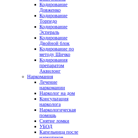
Кодирование
Довженко
Кодирование
Торпедо
Кодирование
Эспераль
Кодирование
Двойной блок
Кодирование по
методу Шичко
Кодирования
препаратом
Аквилонг
Наркомания
Лечение
наркомании
Нарколог на дом
Консультация
нарколога
Наркологическая
помощь
Снятие ломки
УБОД
Капельница после
наркотиков