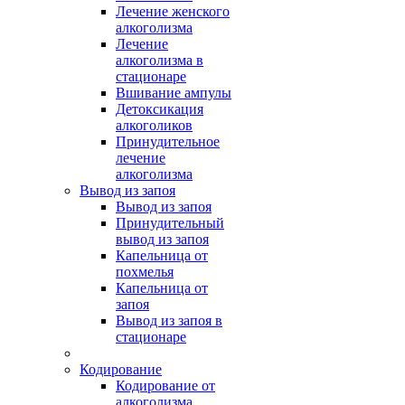
Лечение женского
алкоголизма
Лечение
алкоголизма в
стационаре
Вшивание ампулы
Детоксикация
алкоголиков
Принудительное
лечение
алкоголизма
Вывод из запоя
Вывод из запоя
Принудительный
вывод из запоя
Капельница от
похмелья
Капельница от
запоя
Вывод из запоя в
стационаре
Кодирование
Кодирование от
алкоголизма