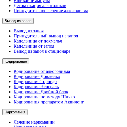
Вшивание ампулы
Детоксикация алкоголиков
Принудительное лечение алкоголизма
Вывод из запоя
Вывод из запоя
Принудительный вывод из запоя
Капельница от похмелья
Капельница от запоя
Вывод из запоя в стационаре
Кодирование
Кодирование от алкоголизма
Кодирование Довженко
Кодирование Торпедо
Кодирование Эспераль
Кодирование Двойной блок
Кодирование по методу Шичко
Кодирования препаратом Аквилонг
Наркомания
Лечение наркомании