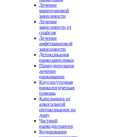
Лечение
марихуановой
зависимости
Лечение
зависимости от
спайсов
Лечение
амфетаминовой
зависимости
Детоксикация
наркозависимых
Принудительное
лечение
наркомании
Круглосуточная
наркологическая
помощь
Капельница от
алкогольной
интоксикации на
дому
Частный
наркодиспансер
Кодирование