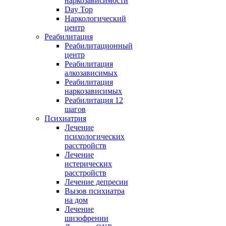
наркозависимости
Day Top
Наркологический
центр
Реабилитация
Реабилитационный
центр
Реабилитация
алкозависимых
Реабилитация
наркозависимых
Реабилитация 12
шагов
Психиатрия
Лечение
психологических
расстройств
Лечение
истерических
расстройств
Лечение депресии
Вызов психиатра
на дом
Лечение
шизофрении