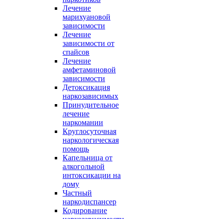
Лечение
марихуановой
зависимости
Лечение
зависимости от
спайсов
Лечение
амфетаминовой
зависимости
Детоксикация
наркозависимых
Принудительное
лечение
наркомании
Круглосуточная
наркологическая
помощь
Капельница от
алкогольной
интоксикации на
дому
Частный
наркодиспансер
Кодирование