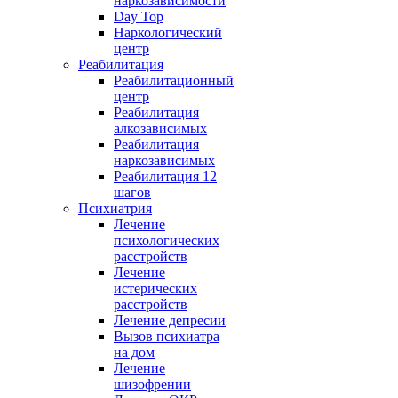
наркозависимости
Day Top
Наркологический
центр
Реабилитация
Реабилитационный
центр
Реабилитация
алкозависимых
Реабилитация
наркозависимых
Реабилитация 12
шагов
Психиатрия
Лечение
психологических
расстройств
Лечение
истерических
расстройств
Лечение депресии
Вызов психиатра
на дом
Лечение
шизофрении