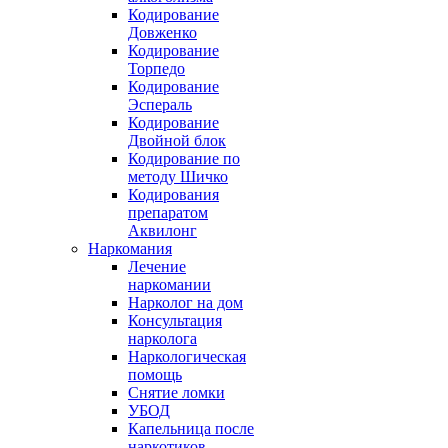
Кодирование
Довженко
Кодирование
Торпедо
Кодирование
Эспераль
Кодирование
Двойной блок
Кодирование по
методу Шичко
Кодирования
препаратом
Аквилонг
Наркомания
Лечение
наркомании
Нарколог на дом
Консультация
нарколога
Наркологическая
помощь
Снятие ломки
УБОД
Капельница после
наркотиков