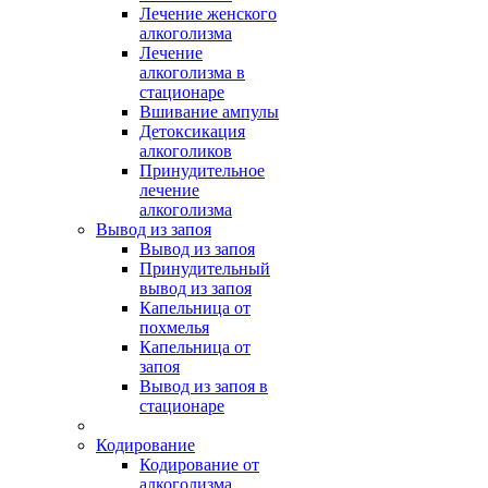
Лечение женского
алкоголизма
Лечение
алкоголизма в
стационаре
Вшивание ампулы
Детоксикация
алкоголиков
Принудительное
лечение
алкоголизма
Вывод из запоя
Вывод из запоя
Принудительный
вывод из запоя
Капельница от
похмелья
Капельница от
запоя
Вывод из запоя в
стационаре
Кодирование
Кодирование от
алкоголизма