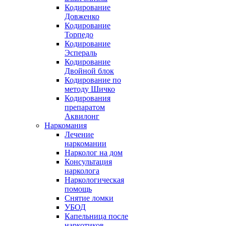
Кодирование
Довженко
Кодирование
Торпедо
Кодирование
Эспераль
Кодирование
Двойной блок
Кодирование по
методу Шичко
Кодирования
препаратом
Аквилонг
Наркомания
Лечение
наркомании
Нарколог на дом
Консультация
нарколога
Наркологическая
помощь
Снятие ломки
УБОД
Капельница после
наркотиков