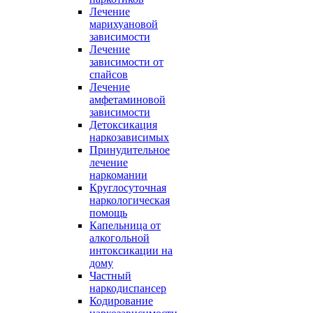
Лечение
марихуановой
зависимости
Лечение
зависимости от
спайсов
Лечение
амфетаминовой
зависимости
Детоксикация
наркозависимых
Принудительное
лечение
наркомании
Круглосуточная
наркологическая
помощь
Капельница от
алкогольной
интоксикации на
дому
Частный
наркодиспансер
Кодирование