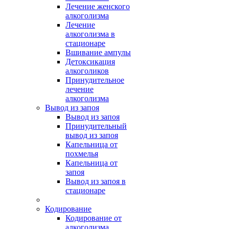
Лечение женского
алкоголизма
Лечение
алкоголизма в
стационаре
Вшивание ампулы
Детоксикация
алкоголиков
Принудительное
лечение
алкоголизма
Вывод из запоя
Вывод из запоя
Принудительный
вывод из запоя
Капельница от
похмелья
Капельница от
запоя
Вывод из запоя в
стационаре
Кодирование
Кодирование от
алкоголизма