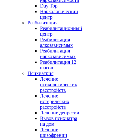
наркозависимости
Day Top
Наркологический
центр
Реабилитация
Реабилитационный
центр
Реабилитация
алкозависимых
Реабилитация
наркозависимых
Реабилитация 12
шагов
Психиатрия
Лечение
психологических
расстройств
Лечение
истерических
расстройств
Лечение депресии
Вызов психиатра
на дом
Лечение
шизофрении